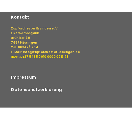
Kontakt
Zupforchester Essingen e. V.
Elke Wambsganß
Brühlstr. 30
76879 Essingen
Tel. 06347/1204
E-Mail: info@zupforchester-essingen.de
IBAN: DE37 5485 0010 0000 0713 73
Impressum
Datenschutzerklärung